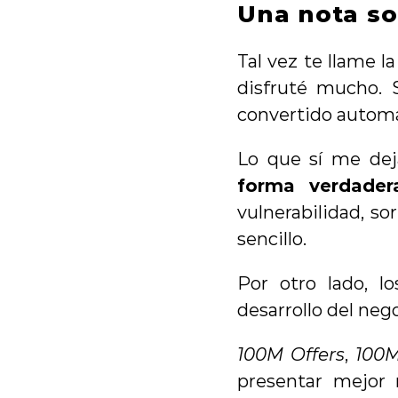
Una nota so
Tal vez te llame l
disfruté mucho. 
convertido autom
Lo que sí me dej
forma verdader
vulnerabilidad, so
sencillo.
Por otro lado, lo
desarrollo del ne
100M Offers
, 
100
presentar mejor n