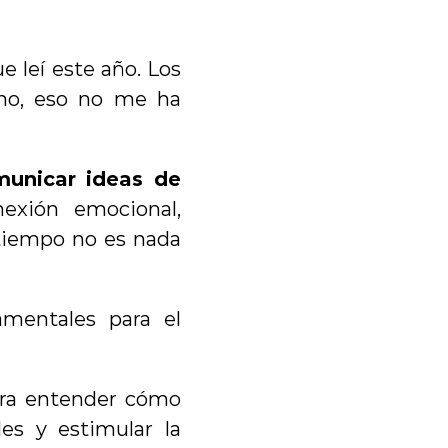
s
 leí este año. Los 
no, eso no me ha 
municar ideas de 
exión emocional, 
 tiempo no es nada 
mentales para el 
ara entender cómo 
es y estimular la 