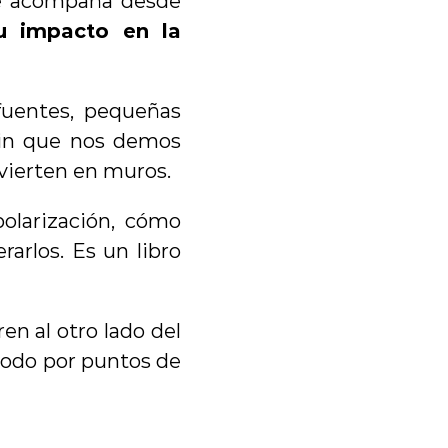
e acompaña desde 
 impacto en la 
fuentes, pequeñas 
in que nos demos 
vierten en muros.
larización, cómo 
rlos. Es un libro 
n al otro lado del 
do por puntos de 