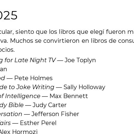
025
cular, siento que los libros que elegí fueron m
iva. Muchos se convirtieron en libros de consul
cios.
 for Late Night TV
 — Joe Toplyn
lan
od
 — Pete Holmes
de to Joke Writing
 — Sally Holloway
of Intelligence
 — Max Bennett
y Bible
 — Judy Carter
rsation
 — Jefferson Fisher
airs
 — Esther Perel
Alex Hormozi