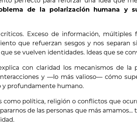
nto perfecto para reforzar una idea que m
roblema de la polarización humana y su
ríticos. Exceso de información, múltiples 
iento que refuerzan sesgos y nos separan s
 que se vuelven identidades. Ideas que se con
plica con claridad los mecanismos de la po
interacciones y —lo más valioso— cómo supera
io y profundamente humano.
como política, religión o conflictos que ocurre
ararnos de las personas que más amamos… to
lidad.