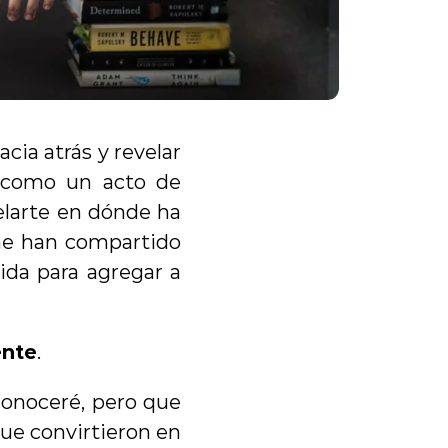
a atrás y revelar 
 como un acto de 
larte en dónde ha 
e han compartido 
da para agregar a 
ente
.
onoceré, pero que 
e convirtieron en 