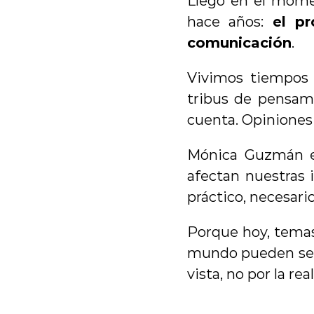
Llegó en el mome
hace años: 
el p
comunicación
.
Vivimos tiempos c
tribus de pensam
cuenta. Opiniones
Mónica Guzmán ex
afectan nuestras 
práctico, necesar
Porque hoy, temas 
mundo pueden sep
vista, no por la rea