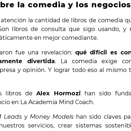
bre la comedia y los negocio
a atención la cantidad de libros de comedia que
Son libros de consulta que sigo usando, y 
áticamente en mejor comediante.
aron fue una revelación: 
qué difícil es co
amente divertida
. La comedia exige con
rpresa y opinión. Y lograr todo eso al mismo
s libros de 
Alex Hormozi
 han sido funda
gocio en La Academia Mind Coach.
M Leads
 y 
Money Models
 han sido claves p
uestros servicios, crear sistemas sostenibl