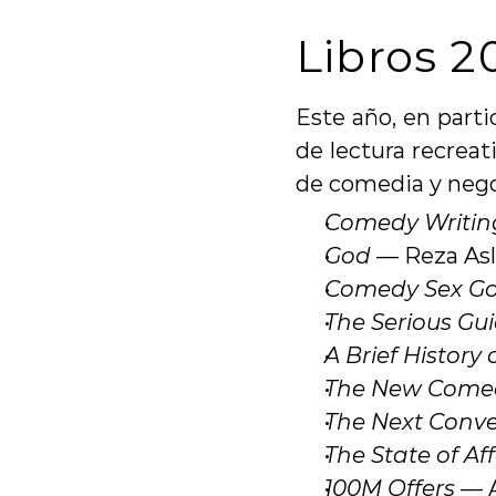
Libros 2
Este año, en parti
de lectura recreat
de comedia y nego
Comedy Writing
God
 — Reza As
Comedy Sex G
The Serious Gui
A Brief History 
The New Comed
The Next Conve
The State of Aff
100M Offers
 — 