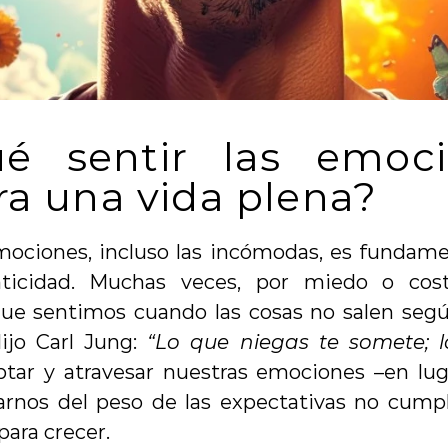
é sentir las emoci
ra una vida plena?
mociones, incluso las incómodas, es fundament
nticidad. Muchas veces, por miedo o cost
ue sentimos cuando las cosas no salen según
jo Carl Jung: 
“Lo que niegas te somete; l
ptar y atravesar nuestras emociones –en luga
arnos del peso de las expectativas no cumpl
para crecer.