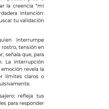
r la creencia “mi 
adera intención: 
scar tu validación 
ien interrumpe 
rostro, tensión en 
r; señala que, para 
 La interrupción 
 emoción revela la 
límites claros o 
pulsivamente.
ero: refleja tus 
des para responder 