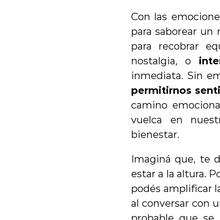
Con las emocion
para saborear un 
para recobrar equ
nostalgia, o 
inte
permitirnos sent
camino emocional
vuelca en nuestr
bienestar.
Imaginá que, te d
estar a la altura.
podés amplificar l
al conversar con u
probable que se 