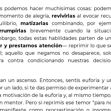
es podemos hacer muchísimas cosas: podem
momento de alegría, 
revivirlas
 al evocar rec
ilibrio, 
matizarlas
 combinando, por ejemp
rrumpirlas
 brevemente cuando la situació
ir y prestarnos atención
— reprimir lo que s
; aquello que negamos no desaparece, solo 
a contra condicionando nuestras decision
an un ascenso. Entonces, sentís euforia y u
 Por un lado, si te das permiso de experimenta
a motivación de la euforia y, al mismo tiempo,
n mentor. Pero si reprimís ese temor “para no 
manifieste como procrastinación o insomni