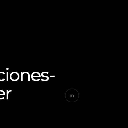
iones- 
er