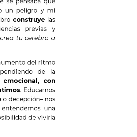
te se pensaba que 
 un peligro y mi 
ebro 
construye
 las 
ncias previas y 
crea tu cerebro a 
 aumento del ritmo 
pendiendo de la 
 emocional, con 
entimos
. Educarnos 
a o decepción– nos 
e entendemos una 
bilidad de vivirla 