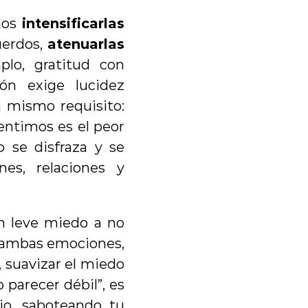
os 
intensificarlas
uerdos, 
atenuarlas
lo, gratitud con 
n exige lucidez 
inmediata. Sin embargo, todas estas habilidades parten de un mismo requisito: 
entimos es el peor 
se disfraza y se 
es, relaciones y 
n leve miedo a no 
r ambas emociones, 
 suavizar el miedo 
parecer débil”, es 
o, saboteando tu 