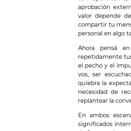
aprobación extern
valor depende de
compartir tu mensa
personal en algo t
Ahora pensá en
repetidamente tus 
el pecho y el impul
vos, ser escucha
quiebra la expecta
necesidad de rec
replantear la conv
En ambos escenar
significados inter