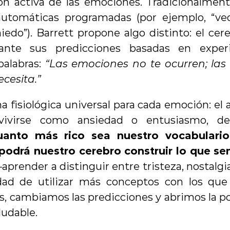
ión activa de las emociones. Tradicionalmen
automáticas programadas (por ejemplo, “veo
edo”). Barrett propone algo distinto: el cer
nte sus predicciones basadas en experie
alabras: 
“Las emociones no te ocurren; las 
cesita.”
a fisiológica universal para cada emoción: el
vivirse como ansiedad o entusiasmo, de
uanto más rico sea nuestro vocabulario
podrá nuestro cerebro construir lo que s
render a distinguir entre tristeza, nostalgi
lidad de utilizar más conceptos con los qu
 cambiamos las predicciones y abrimos la posi
udable.