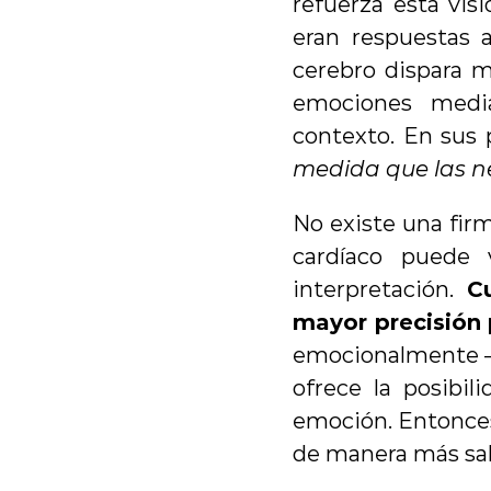
refuerza esta vis
eran respuestas 
cerebro dispara mi
emociones media
contexto. En sus p
medida que las ne
No existe una firm
cardíaco puede 
interpretación. 
C
mayor precisión 
emocionalmente –ap
ofrece la posibi
emoción. Entonces,
de manera más sal