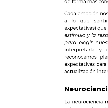
de forma más consc
Cada emoción nos
a lo que sentim
expectativas) que 
estímulo y la res
para elegir nues
interpretarla y
reconocemos ple
expectativas para 
actualización inte
Neurocienci
La neurociencia m