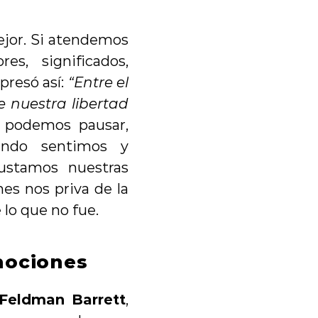
or. Si atendemos 
, significados, 
presó así: 
“Entre el 
 nuestra libertad 
 podemos pausar, 
ando sentimos y 
stamos nuestras 
es nos priva de la 
 lo que no fue.
mociones
 Feldman Barrett
, 