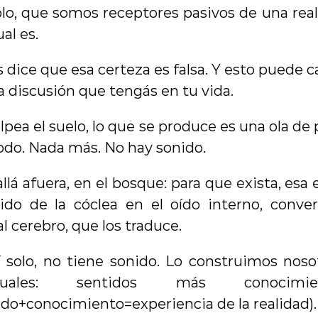
olo, que somos receptores pasivos de una rea
al es.
s dice que esa certeza es falsa. Y esto puede c
 discusión que tengás en tu vida.
lpea el suelo, lo que se produce es una ola de p
 todo. Nada más. No hay sonido.
llá afuera, en el bosque: para que exista, esa e
uido de la cóclea en el oído interno, conver
 al cerebro, que los traduce.
í solo, no tiene sonido. Lo construimos noso
viduales: sentidos más conocimien
do+conocimiento=experiencia de la realidad).