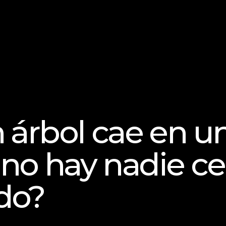
 árbol cae en un
no hay nadie cer
do?