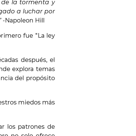
 de la tormenta y 
igado a luchar por 
”
 -Napoleon Hill
rimero fue "La ley 
cadas después, el 
onde explora temas 
ncia del propósito 
uestros miedos más 
ar los patrones de 
ro no solo ofrece 