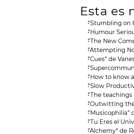
Esta es 
"Stumbling on 
"Humour Seriou
"The New Comed
"Attempting No
"Cues" de Vane
"Supercommuni
"How to know a
"Slow Productiv
"The teachings 
"Outwitting the
"Musicophilia" 
"Tu Eres el Uni
"Alchemy" de R