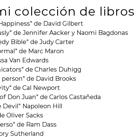
mi colección de libros
Happiness" de David Gilbert
sly" de Jennifer Aacker y Naomi Bagdonas
y Bible" de Judy Carter
rmal" de Marc Maron
ssa Van Edwards
cators" de Charles Duhigg
 person" de David Brooks
ity" de Cal Newport
of Don Juan" de Carlos Castañeda
 Devil" Napoleon Hill
de Oliver Sacks
verso" de Ram Dass
ory Sutherland