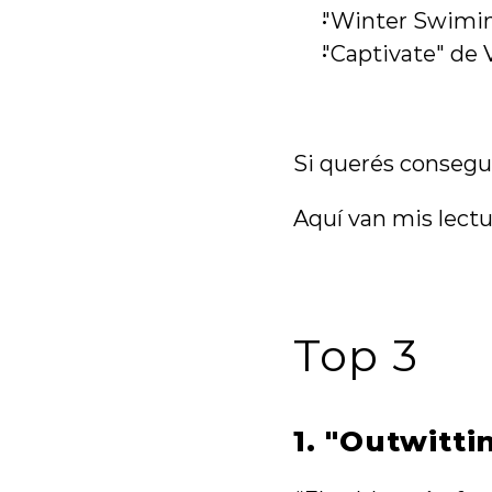
"Winter Swimin
"Captivate" de
Si querés conseguir
Aquí van mis lect
Top 3
1. "Outwitti