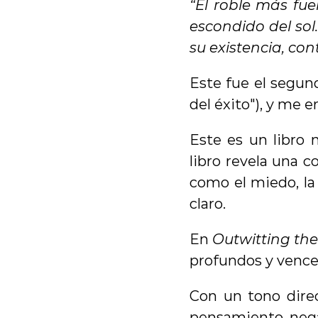
“El roble más fue
escondido del sol.
su existencia, cont
Este fue el segund
del éxito"), y me e
Este es un libro 
libro revela una c
como el miedo, la 
claro.
En 
Outwitting the
profundos y vencer
Con un tono direct
pensamiento negat