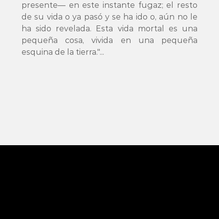
presente— en este instante fugaz; el resto 
de su vida o ya pasó y se ha ido o, aún no le 
ha sido revelada. Esta vida mortal es una 
pequeña cosa, vivida en una pequeña 
esquina de la tierra."...