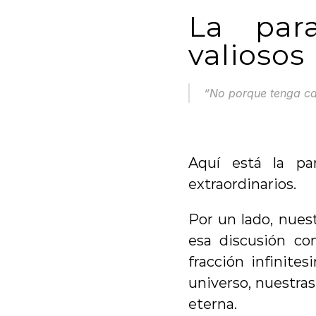
La par
valiosos
“No porque tenga ca
Aquí está la pa
extraordinarios.
Por un lado, nues
esa discusión co
fracción infinite
universo, nuestra
eterna.