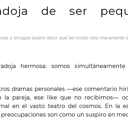
adoja de ser pequ
nas y arrugas quiere decir que ha vivido sino meramente 
radoja hermosa: somos simultáneamente in
tros dramas personales —ese comentario hirien
n la pareja, ese like que no recibimos— o
simal en el vasto teatro del cosmos. En la es
s preocupaciones son como un suspiro en medi