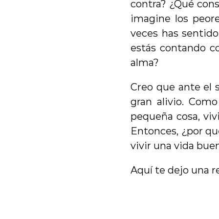
contra? ¿Qué conse
imagine los peore
veces has sentido
estás contando co
alma?
Creo que ante el 
gran alivio. Como
pequeña cosa, vivi
Entonces, ¿por qué
vivir una vida bue
Aquí te dejo una r