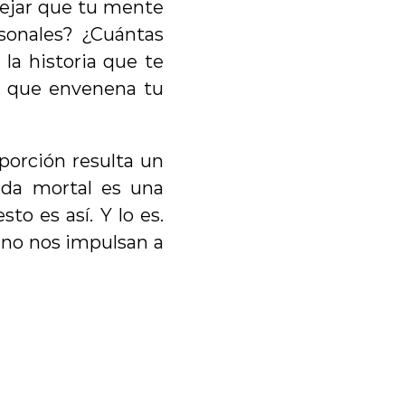
dejar que tu mente 
sonales? ¿Cuántas 
a historia que te 
o que envenena tu 
orción resulta un 
ida mortal es una 
o es así. Y lo es. 
 no nos impulsan a 