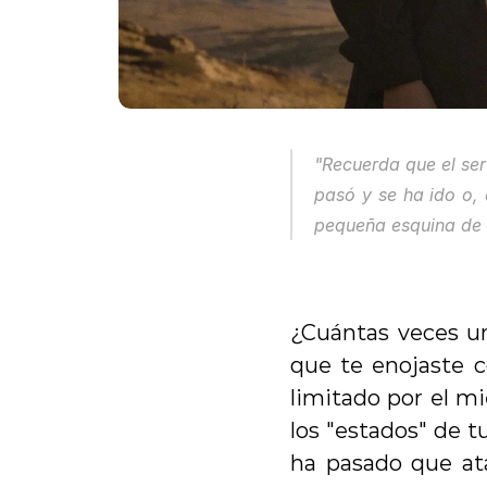
"Recuerda que el ser
pasó y se ha ido o, 
pequeña esquina de l
¿Cuántas veces un
que te enojaste c
limitado por el mi
los "estados" de 
ha pasado que ata