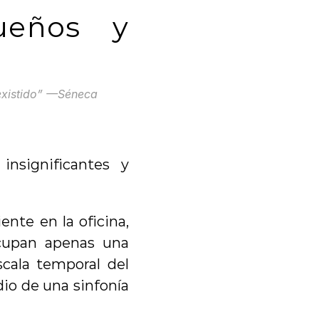
eños y 
existido” —Séneca
significantes y 
te en la oficina, 
cupan apenas una 
cala temporal del 
o de una sinfonía 