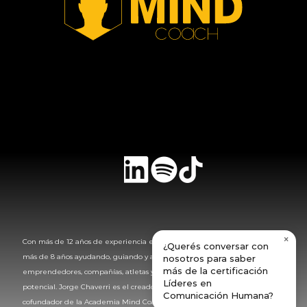
Spotify
TikTok
LinkedIn
Instagram
YouTube
Facebook
×
Con más de 12 años de experiencia en negocios, estrategias comerciales, y 
¿Querés conversar con
más de 8 años ayudando, guiando y asesorando individuos, 
nosotros para saber
más de la certificación
emprendedores, compañías, atletas y lideres para alcanzar su máximo 
Líderes en
potencial. Jorge Chaverri es el creador de la marca The MindCoach®, 
Comunicación Humana?
cofundador de la Academia Mind Coach y host de The Mind Podcast.